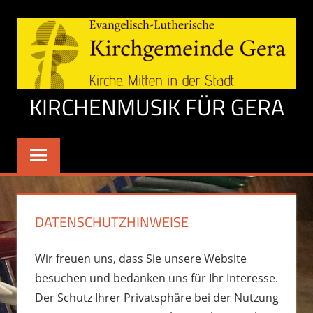
Zum
Inhalt
springen
KIRCHENMUSIK FÜR GERA
Kirche.
Mitten
in
der
Stadt
DATENSCHUTZHINWEISE
Wir freuen uns, dass Sie unsere Website
besuchen und bedanken uns für Ihr Interesse.
Der Schutz Ihrer Privatsphäre bei der Nutzung