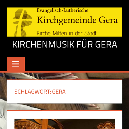
Zum
Inhalt
springen
KIRCHENMUSIK FÜR GERA
Kirche.
Mitten
in
der
Stadt
SCHLAGWORT:
GERA