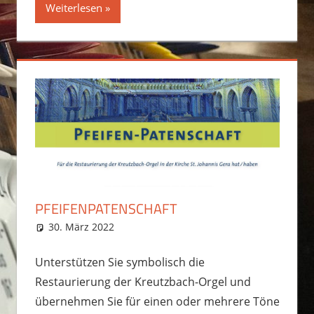
Weiterlesen
PFEIFENPATENSCHAFT
30. März 2022
Martin Hesse
Slider
,
Startseite
Unterstützen Sie symbolisch die
Restaurierung der Kreutzbach-Orgel und
übernehmen Sie für einen oder mehrere Töne